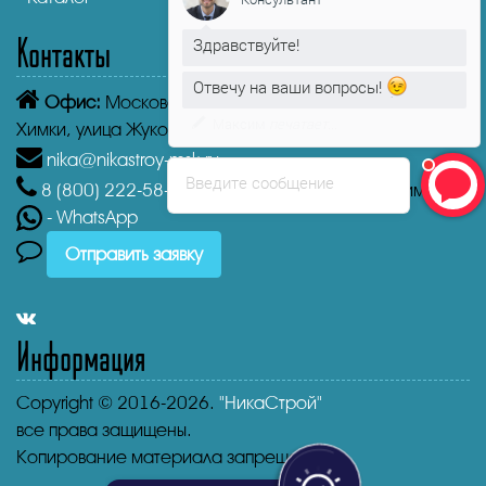
Контакты
Здравствуйте!
Отвечу на ваши вопросы!
Офис:
Московская область, Химки, мкр. Старые
Максим
печатает...
Химки, улица Жуковского, 10
nika@nikastroy-msk.ru
Введите сообщение
8 (800)
222-58-30
Звонок бесплатный из г. Химки
- WhatsApp
Отправить заявку
Информация
Copyright © 2016-2026.
"НикаСтрой"
все права защищены.
Копирование материала запрещено.