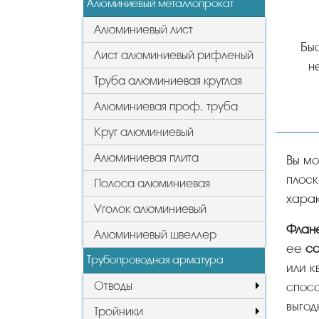
Алюминиевый металлопрокат
Алюминиевый лист
Быс
Лист алюминиевый рифленый
н
Труба алюминиевая круглая
Алюминиевая проф. труба
Круг алюминиевый
Алюминиевая плита
Вы можете у нас купить фланцы в Химках оптом и в розницу, цены и стоимость, виды фланцев:
плоск
Полоса алюминиевая
харак
Уголок алюминиевый
Фла
Алюминиевый швеллер
ее
со
Трубопроводная арматура
или к
Отводы
спосо
выгод
Тройники