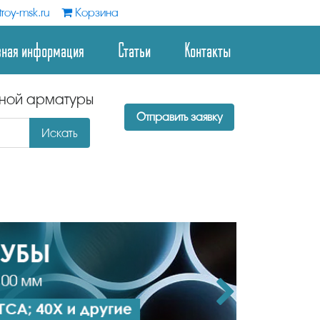
roy-msk.ru
Корзина
зная информация
Статьи
Контакты
дной арматуры
Отправить заявку
Искать