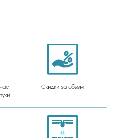
 нас
Скидки за объем
туки