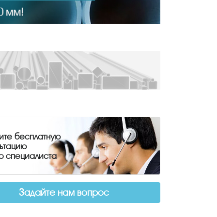
ите бесплатную
льтацию
о специалиста
Задайте нам вопрос