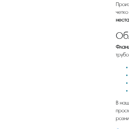
Производство трубопроводной арматуры регламентируется государственными стандартами, которые
четко
нест
Об
Фла
трубо
В нашей компании продукция представлена в широком ассортименте. Каталог товара можно
просм
розни