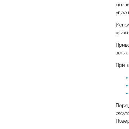
разни
упро
Использование изделия на отбортовке требует предварительной подготовки трубы – на ее конце
должн
Приварной встык называют еще воротниковым, так как сварным швом производится соединение
встык
При
Перед монтажом системы предварительно проверяют качество арматуры. На ней должны
отсут
Повер