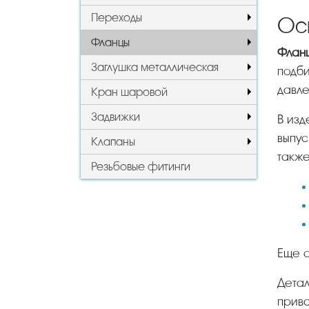
Переходы
Ос
Фланцы
Фла
Заглушка металлическая
подби
давле
Кран шаровой
Задвижки
В из
выпус
Клапаны
также
Резьбовые фитинги
Еще 
Деталь плоская приварная приваривается непосредственно к трубе. Что касается свободного на
прива