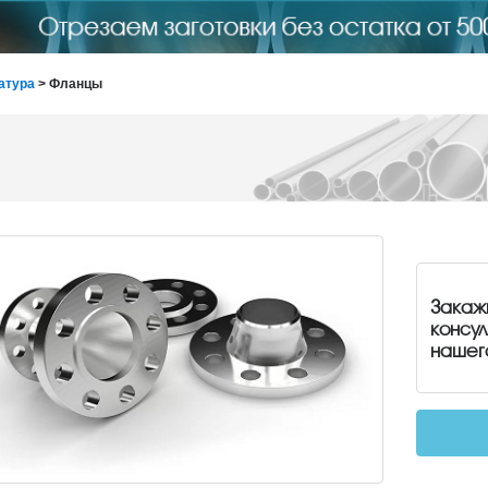
атура
> Фланцы
Закаж
консу
нашег